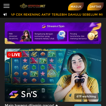
Beranda
MASUK
DAFTAR
HARAP CEK REKENING AKTIF TERLEBIH DAHULU SEBELUM MELAKU
Sports
BARU
PROMO
Live Casino
BARU
IDNPoker
BARU
Slots
PROMO
IDNLIVE
BARU
Stream N Spin
Arcade
PROMO
Table Games
Lottery
BARU
PROMO
IDNRaffle
Main bareng dijamin gacor! 🔥