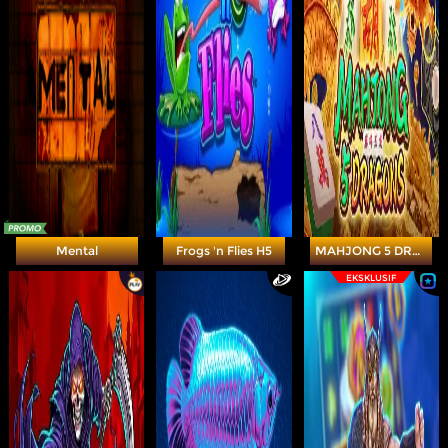
Mental
Frogs 'n Flies H5
MAHJONG 5 DRAGONS
EKSKLUSIF