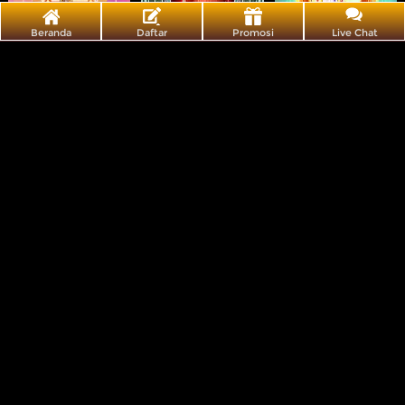
Beranda
Daftar
Promosi
Live Chat
5000X Mania
Koi Gate Level UP
Mahjong Origin