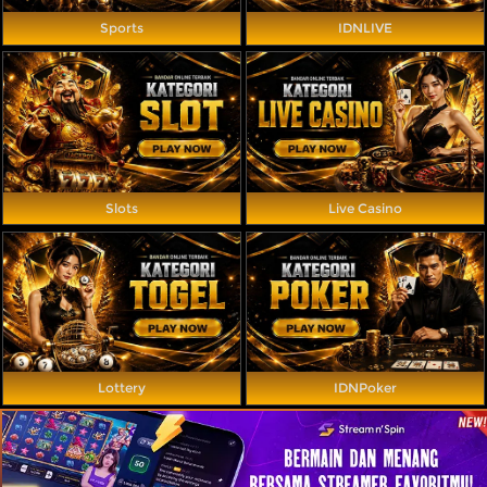
Sports
IDNLIVE
Referral
Promosi
Hubungi Kami
Live Chat
Slots
Live Casino
Pengaduan Customer
Pilih Bahasa:
MASUK
DAFTAR
Lottery
IDNPoker
&copy; STATIONBET: Link Login Dan Link Daftar
Terbaru 2026. Hak Cipta Dilindungi.