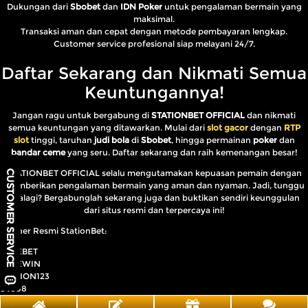
Dukungan dari
Sbobet
dan
IDN Poker
untuk pengalaman bermain yang
maksimal.
Transaksi aman dan cepat dengan metode pembayaran lengkap.
Customer service profesional siap melayani 24/7.
Daftar Sekarang dan Nikmati Semua
Keuntungannya!
Jangan ragu untuk bergabung di
STATIONBET OFFICIAL
dan nikmati
semua keuntungan yang ditawarkan. Mulai dari
slot gacor
dengan
RTP
slot
tinggi, taruhan
judi bola
di
Sbobet
, hingga permainan
poker
dan
bandar ceme
yang seru. Daftar sekarang dan raih kemenangan besar!
STATIONBET
OFFICIAL selalu mengutamakan kepuasan pemain dengan
memberikan pengalaman bermain yang aman dan nyaman. Jadi, tunggu
apalagi? Bergabunglah sekarang juga dan buktikan sendiri keunggulan
dari situs resmi dan terpercaya ini!
Partner Resmi StationBet:
ESSEBET
ESSEWIN
STATION123
SV388