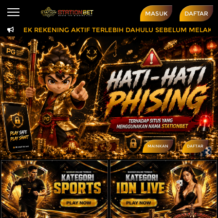
Beranda
MASUK
DAFTAR
AP CEK REKENING AKTIF TERLEBIH DAHULU SEBELUM MELAKUKAN 
Sports
BARU
PROMO
STATIONBET: Link Login Dan L
Live Casino
BARU
IDNPoker
BARU
Slots
PROMO
IDNLIVE
BARU
Stream N Spin
MAINKAN
DAFTAR
Arcade
PROMO
Table Games
Lottery
BARU
PROMO
IDNRaffle