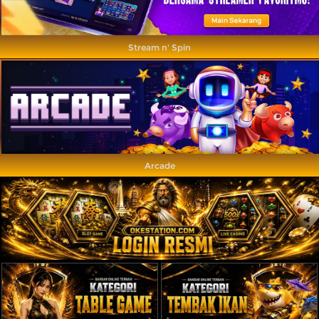
Stream n' Spin
Arcade