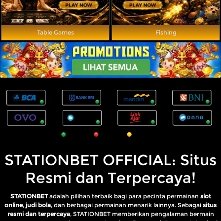
Table Games
Fishing
STATIONBET OFFICIAL: Situs
Resmi dan Terpercaya!
STATIONBET
adalah pilihan terbaik bagi para pecinta permainan
slot
online
,
judi bola
, dan berbagai permainan menarik lainnya. Sebagai
situs
resmi dan terpercaya
, STATIONBET memberikan pengalaman bermain